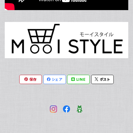
スタイリング剤
サプリメント
歯磨き剤
着圧レギンス
エッセンシャルオイル
メンズビューティー
入浴剤
ダイエット
デンタルフロス
アロマオイル
スキンケア
健康食品
ボディ・ハンド/ローション/クリーム/オイル
その他栄養補助食品
ホワイトニング
ディフューザー
頭皮ケア
家電
低糖質チョコレート
マウスウォッシュ
ルームスプレー
インナーウェア
その他
保存
シェア
LINE
ポスト
睡眠改善
ハーブティー
ブランド別
Ciメディカル/シーアイメディカル
MOOISELECT!
SPICARE/スピケア
韓国スキンケア