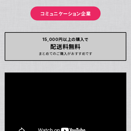
ジェル/乳液/クリーム
フェイスマスク
ポイントメイク
コミュニケーション企業
美容液/オイル
炭酸パック
リップグロス
ファンデーション
ミスト・ブースター
まつげ美容液
15,000円以上の購入で
クッションファンデ
ボディーソープ
配送料無料
日焼け止めクリーム
まとめてのご購入がおすすめです
リキッドファンデーション
ボディ＆ヘアケア
ベースメイク・化粧下地
痩身
インナーケア
フェムケア
プロテイン
オーラルケア
ヘアオイル/ヘアスプレー
飲む日焼け止め
歯ブラシ
インナーウェア
トリートメント
酵素
歯間ブラシ
着圧ソックス
アロマ・ハーブ