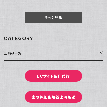
もっと見る
CATEGORY
全商品一覧
洗顔・クレンジング
ECサイト製作代行
基礎化粧品
化粧水
パック/マスク
歯髄幹細胞培養上清製造