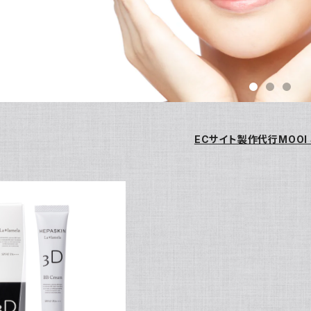
ECサイト製作代行MOOI 
3Dラ*ラメラ薬用BBクリ
ーム
¥7,700