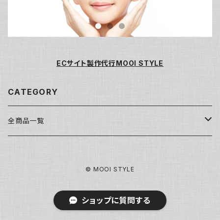
ECサイト製作代行MOOI STYLE
CATEGORY
全商品一覧
洗顔・クレンジング
© MOOI STYLE
基礎化粧品
ショップに質問する
化粧水
パック/マスク