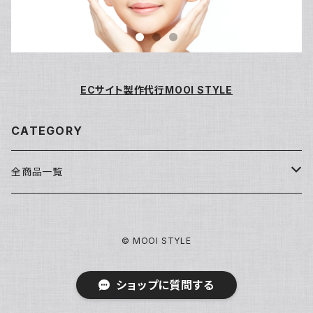
ECサイト製作代行MOOI STYLE
CATEGORY
全商品一覧
洗顔・クレンジング
© MOOI STYLE
基礎化粧品
ショップに質問する
化粧水
パック/マスク