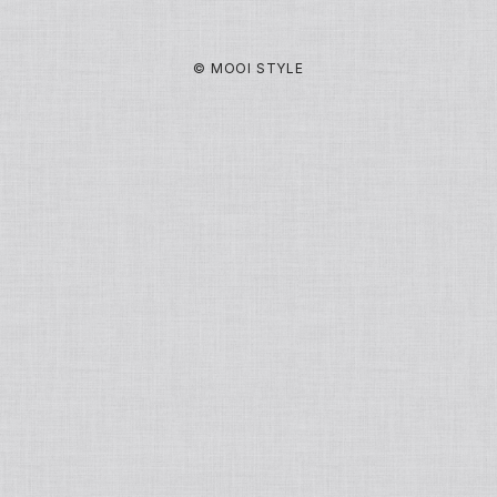
洗顔・クレンジング
© MOOI STYLE
基礎化粧品
化粧水
パック/マスク
ジェル/乳液/クリーム
フェイスマスク
ポイントメイク
美容液/オイル
炭酸パック
リップグロス
ファンデーション
ミスト・ブースター
まつげ美容液
クッションファンデ
ボディーソープ
日焼け止めクリーム
リキッドファンデーション
ボディ＆ヘアケア
ベースメイク・化粧下地
痩身