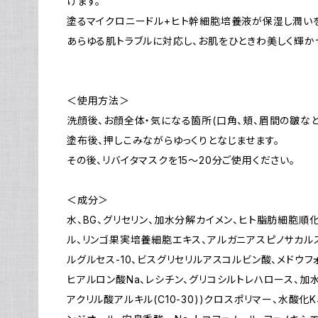
けます。
塗るマイクロニードル+ヒト幹細胞培養液が保湿し潤いを
あらゆる肌トラブルに対応し、お肌をひときわ美しく輝か
＜使用方法＞
洗顔後、お顔全体・気になる箇所(口角、頬、眉間の皺など
塗布後、押しこみながらゆっくりとなじませます。
その後、リバイタマスクを15〜20分ご使用ください。
＜成分＞
水、BG、グリセリン、加水分解カイメン、ヒト脂肪細胞順
ル、リンゴ果実培養細胞エキス、アルガニアスピノサカル
ルグルセス-10、ビスグリセリルアスコルビン酸、メドウフ
ヒアルロン酸Na、レシチン、グリコシルトレハロース、加
アクリル酸アルキル(C10-30))クロスポリマー、水酸化K