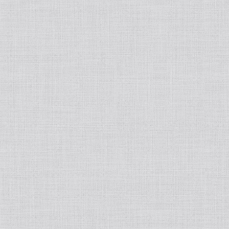
フェムケア
プロテイン
オーラルケア
ヘアオイル/ヘアスプレー
飲む日焼け止め
歯ブラシ
インナーウェア
トリートメント
酵素
歯間ブラシ
着圧ソックス
アロマ・ハーブ
スタイリング剤
サプリメント
歯磨き剤
着圧レギンス
エッセンシャルオイル
メンズビューティー
入浴剤
ダイエット
デンタルフロス
アロマオイル
スキンケア
健康食品
ボディ・ハンド/ローション/クリーム/オイル
その他栄養補助食品
ホワイトニング
ディフューザー
頭皮ケア
家電
低糖質チョコレート
マウスウォッシュ
ルームスプレー
インナーウェア
その他