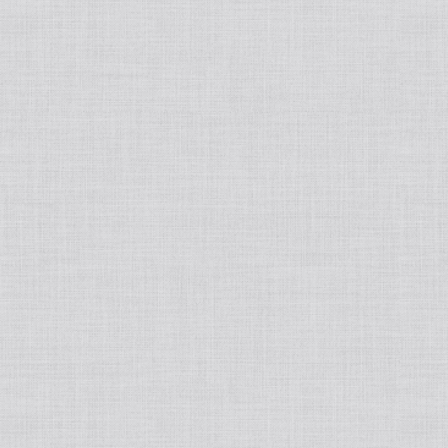
AIVIL/アイビル
Nobby/ノビー
Panasoni/パナソニック
VIONEE/ヴィオニー
ANANNA/アナンナ
Tant RUX/タントリュクス
DD BLACKCOFFEESLiM/DDブラックコ
ーヒー