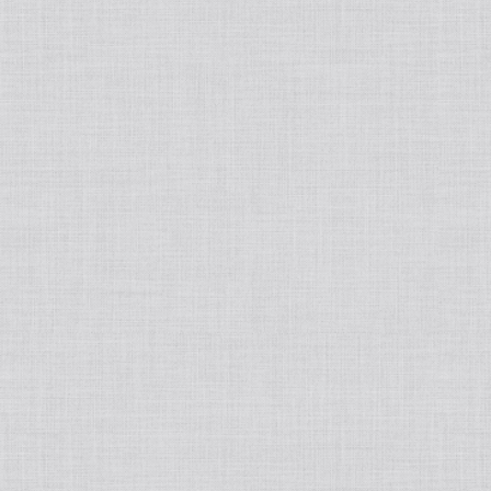
洗顔・クレンジング
基礎化粧品
化粧水
パック/マスク
ジェル/乳液/クリーム
フェイスマスク
ポイントメイク
美容液/オイル
炭酸パック
リップグロス
ファンデーション
ミスト・ブースター
まつげ美容液
クッションファンデ
ボディーソープ
日焼け止めクリーム
リキッドファンデーション
ボディ＆ヘアケア
ベースメイク・化粧下地
痩身
インナーケア