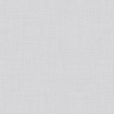
睡眠改善
ハーブティー
ブランド別
Ciメディカル/シーアイメディカル
MOOISELECT!
SPICARE/スピケア
韓国スキンケア
生活の木
phiten/ファイテン
BELURA/ベルーラ
HEPASKIN/へパスキン
MEDICHOUTHIQ/メディシュティーク