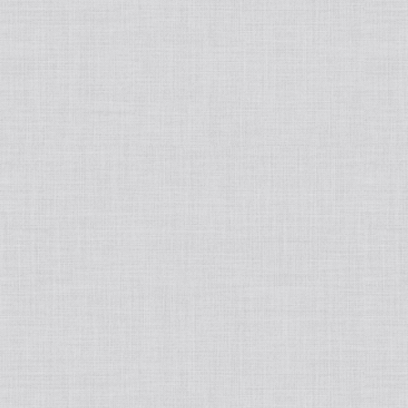
INCELLDERM/インセルダム
ラッシュアディクト
リップアディクト
MASOリップ/マソリップ
L`OCCITANE/ロクシタン
Esthe Pro Labo/エステラボ
BE-MAX/ビーマックス
CREATEs/クレイツ