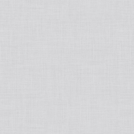
SOYAFARMCLUB/ソヤファームクラブ
ファインプロテインダイエット
VI-GENE/ヴィジーン
KireiProducta/キレイプロダクツ
MY HONEY/マイハニー
FRUITS ROOTS/フルーツルーツ
Ｍedical-Stay Fit/メディカルステイフィット
Ａngellir/アンジェリール