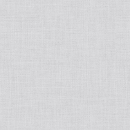
睡眠改善
ハーブティー
ブランド別
Ciメディカル/シーアイメディカル
MOOISELECT!
SPICARE/スピケア
韓国スキンケア
生活の木
phiten/ファイテン
BELURA/ベルーラ
HEPASKIN/へパスキン
MEDICHOUTHIQ/メディシュティーク