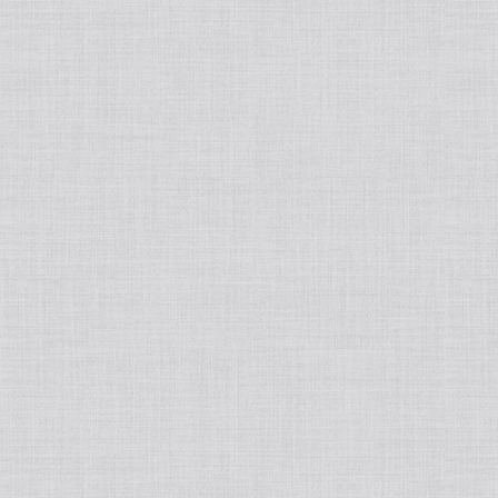
INCELLDERM/インセルダム
ラッシュアディクト
リップアディクト
MASOリップ/マソリップ
L`OCCITANE/ロクシタン
Esthe Pro Labo/エステラボ
BE-MAX/ビーマックス
CREATEs/クレイツ