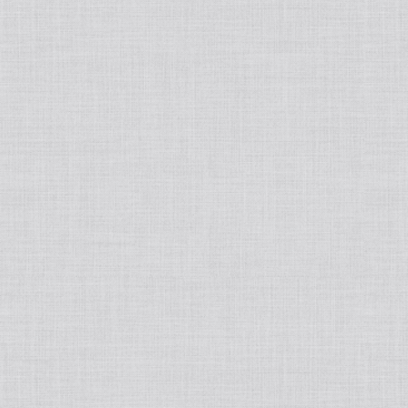
洗顔・クレンジング
基礎化粧品
化粧水
パック/マスク
ジェル/乳液/クリーム
フェイスマスク
ポイントメイク
美容液/オイル
炭酸パック
リップグロス
ファンデーション
ミスト・ブースター
まつげ美容液
クッションファンデ
ボディーソープ
日焼け止めクリーム
リキッドファンデーション
ボディ＆ヘアケア
ベースメイク・化粧下地
痩身
インナーケア