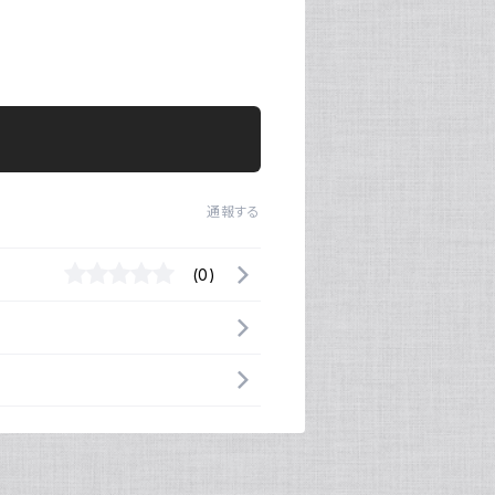
通報する
(0)