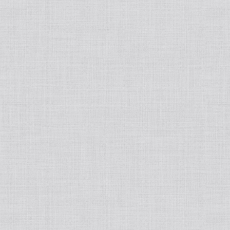
AIVIL/アイビル
Nobby/ノビー
Panasoni/パナソニック
VIONEE/ヴィオニー
ANANNA/アナンナ
Tant RUX/タントリュクス
DD BLACKCOFFEESLiM/DDブラックコ
ーヒー