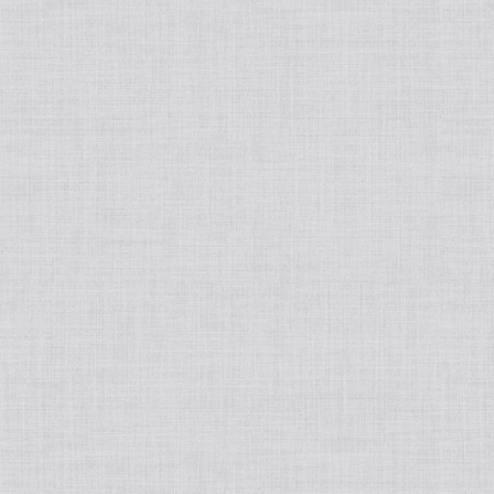
フェムケア
プロテイン
オーラルケア
ヘアオイル/ヘアスプレー
飲む日焼け止め
歯ブラシ
インナーウェア
トリートメント
酵素
歯間ブラシ
着圧ソックス
アロマ・ハーブ
スタイリング剤
サプリメント
歯磨き剤
着圧レギンス
エッセンシャルオイル
メンズビューティー
入浴剤
ダイエット
デンタルフロス
アロマオイル
スキンケア
健康食品
ボディ・ハンド/ローション/クリーム/オイル
その他栄養補助食品
ホワイトニング
ディフューザー
頭皮ケア
家電
低糖質チョコレート
マウスウォッシュ
ルームスプレー
インナーウェア
その他