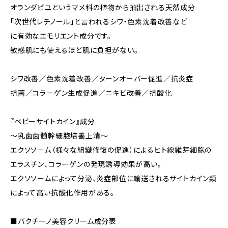
オランダビユというマメ科の植物から抽出される天然成分
「次世代レチノール」と言われるシワ・色素沈着改善など
に有効なエモリエント成分です。
敏感肌にも使えるほど肌に負担がない。
シワ改善／色素沈着改善／ターンオーバー促進／抗炎症
抗菌／コラーゲン生成促進／ニキビ改善／抗酸化
『ベビーサイトカイン』成分
〜乳歯歯髄幹細胞培養上清〜
エクソソーム（様々な組織修復の促進）によるヒト線維芽細胞の
エラスチン、コラーゲンの発現誘導効果が高い。
エクソソームによって分泌、炎症部位に輸送されるサイトカイン類
によって高い抗酸化作用がある。
■バクチーノ美容クリーム成分表