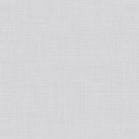
AIVIL/アイビル
Nobby/ノビー
Panasoni/パナソニック
VIONEE/ヴィオニー
ANANNA/アナンナ
Tant RUX/タントリュクス
DD BLACKCOFFEESLiM/DDブラックコ
ーヒー