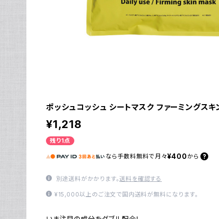
ポッシュコッシュ シートマスク ファーミングスキ
¥1,218
残り1点
¥400
なら
手数料無料で
月々
から
別途送料がかかります。
送料を確認する
¥15,000以上のご注文で国内送料が無料になります。
いま注目の成分をダブル配合！