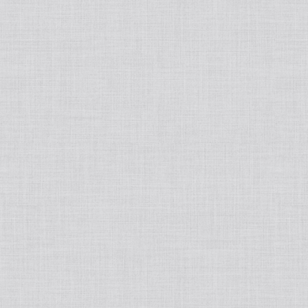
睡眠改善
ハーブティー
ブランド別
Ciメディカル/シーアイメディカル
MOOISELECT!
SPICARE/スピケア
韓国スキンケア
生活の木
phiten/ファイテン
BELURA/ベルーラ
HEPASKIN/へパスキン
MEDICHOUTHIQ/メディシュティーク