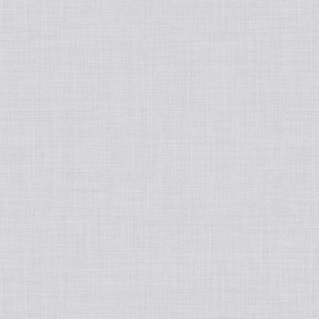
洗顔・クレンジング
基礎化粧品
化粧水
パック/マスク
ジェル/乳液/クリーム
フェイスマスク
ポイントメイク
美容液/オイル
炭酸パック
リップグロス
ファンデーション
ミスト・ブースター
まつげ美容液
クッションファンデ
ボディーソープ
日焼け止めクリーム
リキッドファンデーション
ボディ＆ヘアケア
ベースメイク・化粧下地
痩身
インナーケア