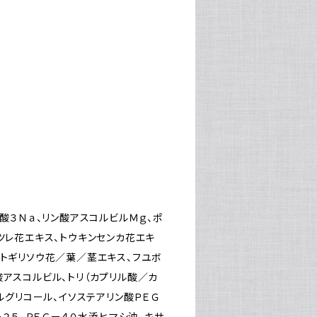
ン酸３Ｎａ、リン酸アスコルビルＭｇ、ポ
ツレ花エキス、トウキンセンカ花エキ
オトギリソウ花／葉／茎エキス、フユボ
酸アスコルビル、トリ（カプリル酸／カ
ルグリコール、イソステアリン酸ＰＥＧ
ー２５、ＰＥＧー４０水添ヒマシ油、キサ