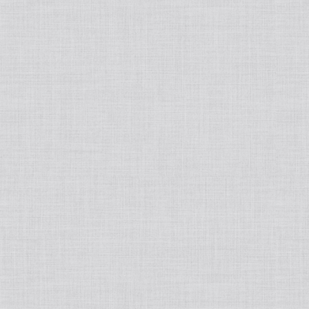
フェムケア
プロテイン
オーラルケア
ヘアオイル/ヘアスプレー
飲む日焼け止め
歯ブラシ
インナーウェア
トリートメント
酵素
歯間ブラシ
着圧ソックス
アロマ・ハーブ
スタイリング剤
サプリメント
歯磨き剤
着圧レギンス
エッセンシャルオイル
メンズビューティー
入浴剤
ダイエット
デンタルフロス
アロマオイル
スキンケア
健康食品
ボディ・ハンド/ローション/クリーム/オイル
その他栄養補助食品
ホワイトニング
ディフューザー
頭皮ケア
家電
低糖質チョコレート
マウスウォッシュ
ルームスプレー
インナーウェア
その他