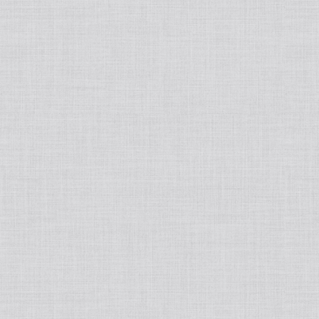
INCELLDERM/インセルダム
ラッシュアディクト
リップアディクト
MASOリップ/マソリップ
L`OCCITANE/ロクシタン
Esthe Pro Labo/エステラボ
BE-MAX/ビーマックス
CREATEs/クレイツ