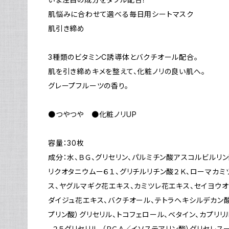
肌悩みに合わせて選べる毎日用シートマスク
肌引き締め
3種類のビタミンC誘導体とバクチオール配合。
肌を引き締めキメを整えて、化粧ノリの良い肌へ。
グレープフルーツの香り。
●つやつや ●化粧ノリUP
容量：30枚
成分：水、ＢＧ、グリセリン、パルミチン酸アスコルビルリ
リクオタニウムー６１、グリチルリチン酸２Ｋ、ローマカミ
ス、ヤグルマギク花エキス、カミツレ花エキス、セイヨウ
ダイジュ花エキス、バクチオール、テトラヘキシルデカン
プリン酸）グリセリル、トコフェロール、ベタイン、カプリリ
−２５グリセリル、（ＰＣＡ／イソステアリン酸）グリセレス