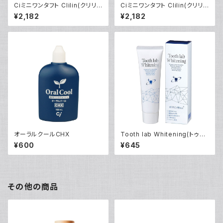
Ciミニワンタフト Clilin(クリリ
Ciミニワンタフト Clilin(クリリ
ン) MS やややわらかめ 30本
ン)
¥2,182
¥2,182
オーラルクールCHX
Tooth lab Whitening(トゥー
スラボ ホワイトニング)
¥600
¥645
その他の商品