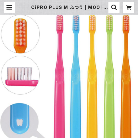
CiPRO PLUS M ふつう | MOOI S
TYLE