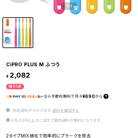
1
/1
CiPRO PLUS M ふつう
2,082
¥
残り1点
¥690
なら
手数料無料で
月々
から
別途送料がかかります。
送料を確認する
¥15,000以上のご注文で国内送料が無料になります。
2タイプMIX植毛で効率的にプラークを除去