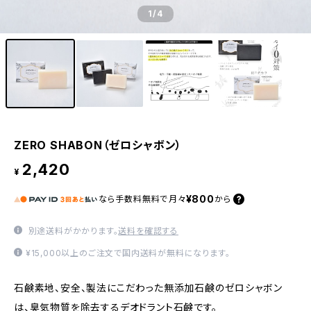
1
/4
ZERO SHABON（ゼロシャボン）
2,420
¥
¥800
なら
手数料無料で
月々
から
別途送料がかかります。
送料を確認する
¥15,000以上のご注文で国内送料が無料になります。
石鹸素地、安全、製法にこだわった無添加石鹸のゼロシャボン
は、臭気物質を除去するデオドラント石鹸です。