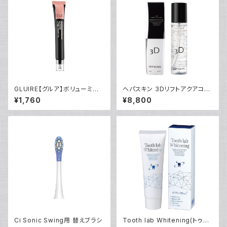
GLUIRE【グルア】ボリューミン
ヘパスキン 3Dリフトアクアコラ
グセラムブースター 20ml 韓国
ージュ
¥1,760
¥8,800
コスメ 美容液 毛穴縮小 スポッ
トケア
Ci Sonic Swing用 替えブラシ
Tooth lab Whitening(トゥー