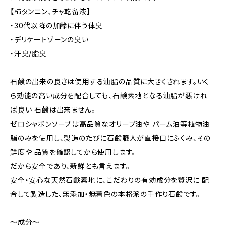
【柿タンニン、チャ乾留液】
・30代以降の加齢に伴う体臭
・デリケートゾーンの臭い
・汗臭/脂臭
石鹸の出来の良さは使用する油脂の品質に大きくされます。いく
ら効能の高い成分を配合しても、石鹸素地となる油脂が悪けれ
ば良い 石鹸は出来ません。
ゼロシャボンソープは高品質なオリーブ油や パーム油等植物油
脂のみを使用し、製造のたびに石鹸職人が直接口にふくみ、その
鮮度や 品質を確認してから使用します。
だから安全であり、新鮮とも言えます。
安全・安心な天然石鹸素地に、こだわりの有効成分を贅沢に 配
合して製造した、無添加・無着色の本格派の手作り石鹸です。
〜成分〜