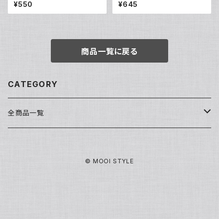
スラボ ホワイトニング)
¥550
¥645
商品一覧に戻る
CATEGORY
全商品一覧
洗顔・クレンジング
© MOOI STYLE
基礎化粧品
化粧水
パック/マスク