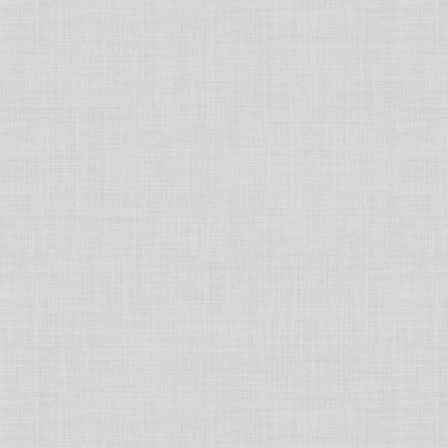
フェムケア
プロテイン
オーラルケア
ヘアオイル/ヘアスプレー
飲む日焼け止め
歯ブラシ
インナーウェア
トリートメント
酵素
歯間ブラシ
着圧ソックス
アロマ・ハーブ
スタイリング剤
サプリメント
歯磨き剤
着圧レギンス
エッセンシャルオイル
メンズビューティー
入浴剤
ダイエット
デンタルフロス
アロマオイル
スキンケア
健康食品
ボディ・ハンド/ローション/クリーム/オイル
その他栄養補助食品
ホワイトニング
ディフューザー
頭皮ケア
家電
低糖質チョコレート
マウスウォッシュ
ルームスプレー
インナーウェア
その他