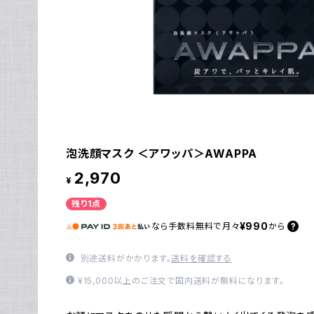
泡洗顔マスク ＜アワッパ＞AWAPPA
2,970
¥
残り1点
¥990
なら
手数料無料で
月々
から
別途送料がかかります。
送料を確認する
¥15,000以上のご注文で国内送料が無料になります。