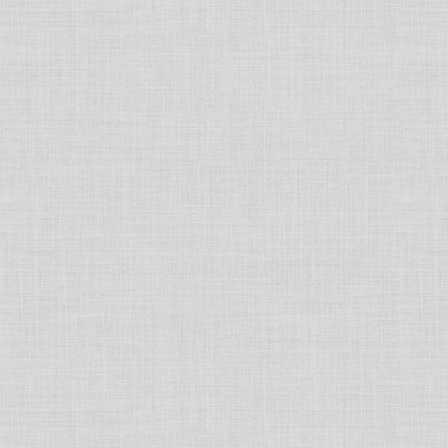
INCELLDERM/インセルダム
ラッシュアディクト
リップアディクト
MASOリップ/マソリップ
L`OCCITANE/ロクシタン
Esthe Pro Labo/エステラボ
BE-MAX/ビーマックス
CREATEs/クレイツ