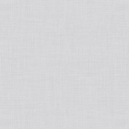
AIVIL/アイビル
Nobby/ノビー
Panasoni/パナソニック
VIONEE/ヴィオニー
ANANNA/アナンナ
Tant RUX/タントリュクス
DD BLACKCOFFEESLiM/DDブラックコ
ーヒー