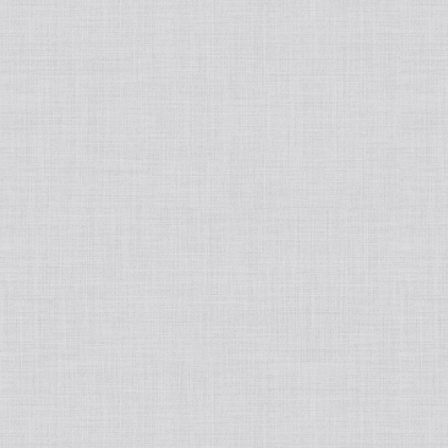
睡眠改善
ハーブティー
ブランド別
Ciメディカル/シーアイメディカル
MOOISELECT!
SPICARE/スピケア
韓国スキンケア
生活の木
phiten/ファイテン
BELURA/ベルーラ
HEPASKIN/へパスキン
MEDICHOUTHIQ/メディシュティーク