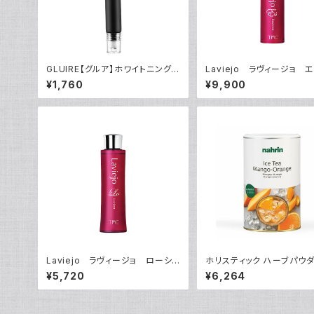
GLUIRE【グルア】ホワイトニングセ
Laviejo ラヴィージョ 
ラムブースター 20ml 韓国コスメ
スF30mL
¥1,760
¥9,900
美容液 美白ケア ホワイトニング ト
ーンアップ スポットケア
Laviejo ラヴィージョ ローショ
ホリスティック ハーブパウダ
ン 200mL
レンズ
¥5,720
¥6,264