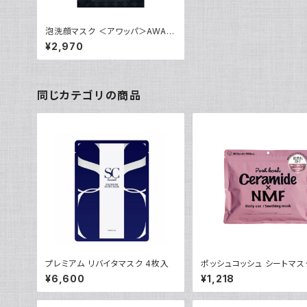
泡洗顔マスク ＜アワッパ＞AWAP
PA
¥2,970
同じカテゴリの商品
プレミアム リバイタマスク 4枚入
ポッシュコッシュ シートマス
ージング
¥6,600
¥1,218