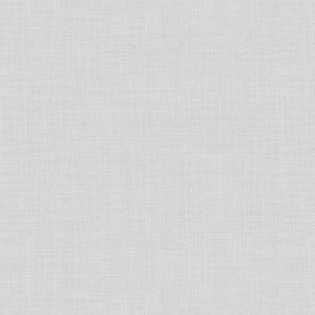
SOYAFARMCLUB/ソヤファームクラブ
ファインプロテインダイエット
VI-GENE/ヴィジーン
KireiProducta/キレイプロダクツ
MY HONEY/マイハニー
FRUITS ROOTS/フルーツルーツ
Ｍedical-Stay Fit/メディカルステイフィット
Ａngellir/アンジェリール