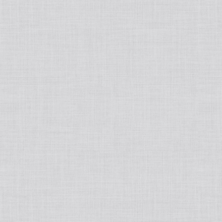
洗顔・クレンジング
基礎化粧品
化粧水
パック/マスク
ジェル/乳液/クリーム
フェイスマスク
ポイントメイク
美容液/オイル
炭酸パック
リップグロス
ファンデーション
ミスト・ブースター
まつげ美容液
クッションファンデ
ボディーソープ
日焼け止めクリーム
リキッドファンデーション
ボディ＆ヘアケア
ベースメイク・化粧下地
痩身
インナーケア