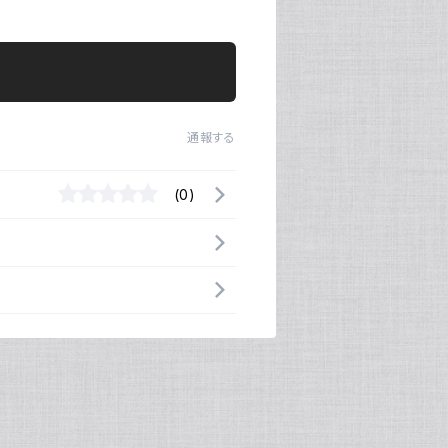
通報する
(0)