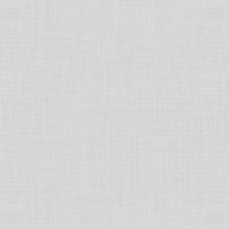
AIVIL/アイビル
Nobby/ノビー
Panasoni/パナソニック
VIONEE/ヴィオニー
ANANNA/アナンナ
Tant RUX/タントリュクス
DD BLACKCOFFEESLiM/DDブラックコ
ーヒー