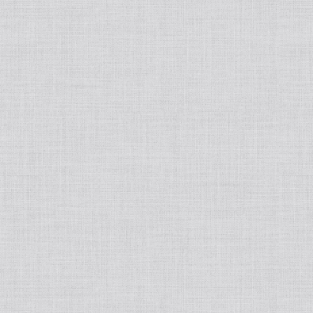
INCELLDERM/インセルダム
ラッシュアディクト
リップアディクト
MASOリップ/マソリップ
L`OCCITANE/ロクシタン
Esthe Pro Labo/エステラボ
BE-MAX/ビーマックス
CREATEs/クレイツ