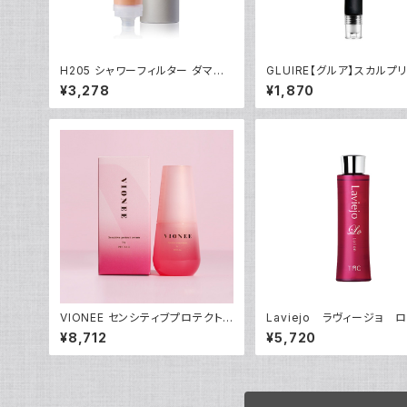
H205 シャワーフィルター ダマス
GLUIRE【グルア】スカルプ
クローズ
ーブースター 20ml 韓国コ
¥3,278
¥1,870
容液 頭皮ケア スポットケア
VIONEE センシティブプロテクトセ
Laviejo ラヴィージョ 
ラム
ン 200mL
¥8,712
¥5,720