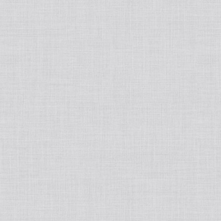
睡眠改善
ハーブティー
ブランド別
Ciメディカル/シーアイメディカル
MOOISELECT!
SPICARE/スピケア
韓国スキンケア
生活の木
phiten/ファイテン
BELURA/ベルーラ
HEPASKIN/へパスキン
MEDICHOUTHIQ/メディシュティーク