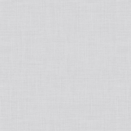
フェムケア
プロテイン
オーラルケア
ヘアオイル/ヘアスプレー
飲む日焼け止め
歯ブラシ
インナーウェア
トリートメント
酵素
歯間ブラシ
着圧ソックス
アロマ・ハーブ
スタイリング剤
サプリメント
歯磨き剤
着圧レギンス
エッセンシャルオイル
メンズビューティー
入浴剤
ダイエット
デンタルフロス
アロマオイル
スキンケア
健康食品
ボディ・ハンド/ローション/クリーム/オイル
その他栄養補助食品
ホワイトニング
ディフューザー
頭皮ケア
家電
低糖質チョコレート
マウスウォッシュ
ルームスプレー
インナーウェア
その他