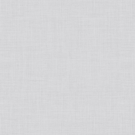
洗顔・クレンジング
基礎化粧品
化粧水
パック/マスク
ジェル/乳液/クリーム
フェイスマスク
ポイントメイク
美容液/オイル
炭酸パック
リップグロス
ファンデーション
ミスト・ブースター
まつげ美容液
クッションファンデ
ボディーソープ
日焼け止めクリーム
リキッドファンデーション
ボディ＆ヘアケア
ベースメイク・化粧下地
痩身
インナーケア